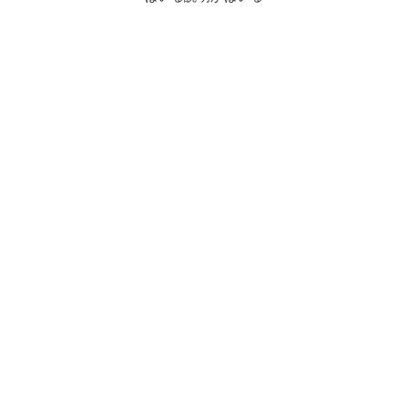
鴨川について
生活
観光ガイド
レンタサイクル