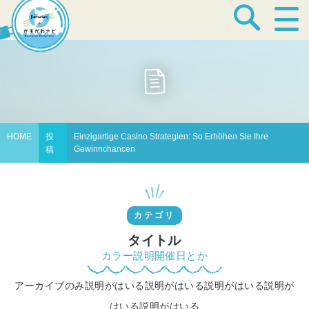
宿泊・温泉
飲食店
HOME
投
Einzigartige Casino Strategien: So Erhöhen Sie Ihre
Gewinnchancen
稿
見どころ
カテゴリ
体験プログラム
タイトル
カラー説明開催日とか
アーカイブのみ説明がはいる説明がはいる説明がはいる説明が
特産品
はいる説明がはいる