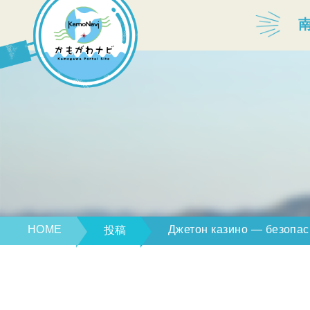
宿泊・温泉
飲食店
見どころ
体験プログラム
HOME
Джетон казино — безопа
投稿
特産品