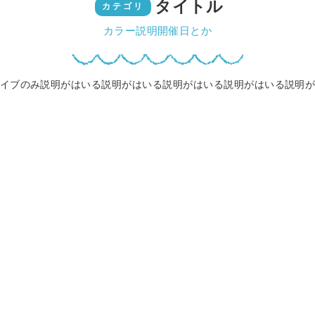
タイトル
カテゴリ
カラー説明開催日とか
イブのみ説明がはいる説明がはいる説明がはいる説明がはいる説明