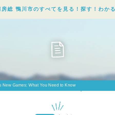
南房総 鴨川市のすべてを見る！探す！わか
s New Games: What You Need to Know