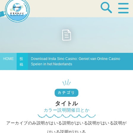
宿泊・温泉
飲食店
HOME
投
Download Insta Sino Casino: Geniet van Online Casino
Spelen in het Nederlands
稿
見どころ
カテゴリ
体験プログラム
タイトル
カラー説明開催日とか
アーカイブのみ説明がはいる説明がはいる説明がはいる説明が
特産品
はいる説明がはいる