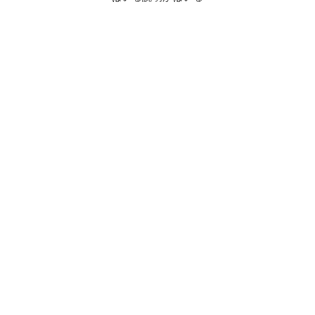
鴨川について
生活
観光ガイド
レンタサイクル