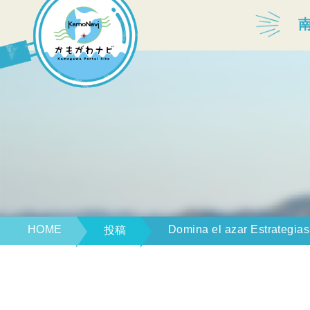
宿泊・温泉
飲食店
見どころ
体験プログラム
HOME
Domina el azar Estrategias
投稿
特産品