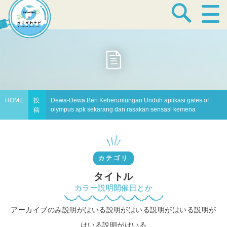
宿泊・温泉
飲食店
HOME
投
Dewa-Dewa Beri Keberuntungan Unduh aplikasi gates of
olympus apk sekarang dan rasakan sensasi kemena
稿
見どころ
カテゴリ
体験プログラム
タイトル
カラー説明開催日とか
アーカイブのみ説明がはいる説明がはいる説明がはいる説明が
特産品
はいる説明がはいる