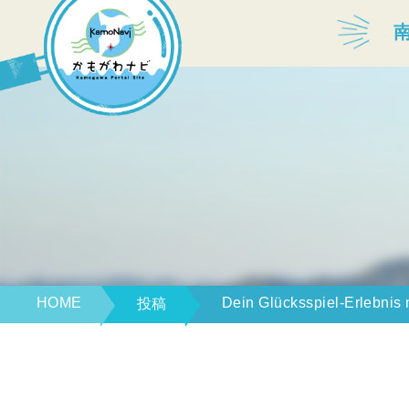
宿泊・温泉
飲食店
見どころ
体験プログラム
HOME
Dein Glücksspiel-Erlebnis
投稿
特産品