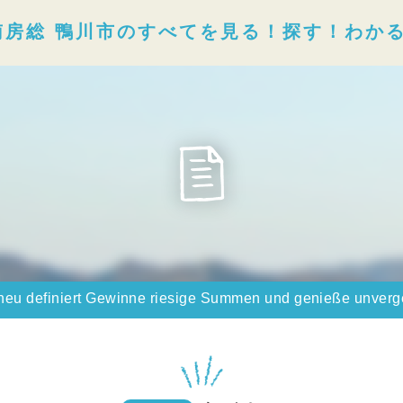
南房総 鴨川市のすべてを見る！探す！わか
 neu definiert Gewinne riesige Summen und genieße unver