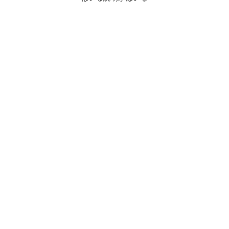
鴨川について
生活
観光ガイド
レンタサイクル