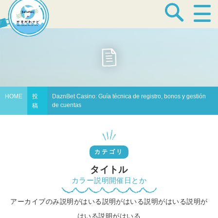
宿泊・温泉
飲食店
HOME
投
DaznBet Casino: Guía técnica de registro, bonos y gestión
de cuentas
稿
見どころ
カテゴリ
体験プログラム
タイトル
カラー説明開催日とか
アーカイブのみ説明がはいる説明がはいる説明がはいる説明が
特産品
はいる説明がはいる