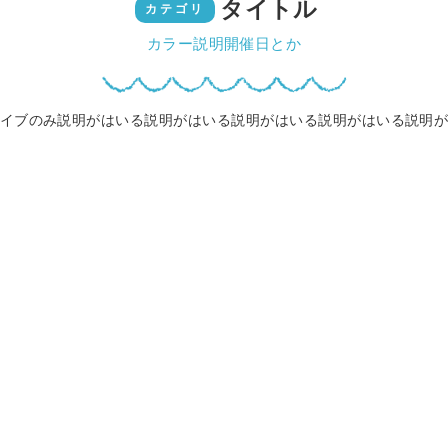
タイトル
カテゴリ
カラー説明開催日とか
イブのみ説明がはいる説明がはいる説明がはいる説明がはいる説明