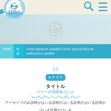
宿泊・温泉
飲食店
HOME
投
Cómo operar en JugaBet Casino: guía práctica de
verificación y gestión
稿
見どころ
カテゴリ
体験プログラム
タイトル
カラー説明開催日とか
アーカイブのみ説明がはいる説明がはいる説明がはいる説明が
特産品
はいる説明がはいる