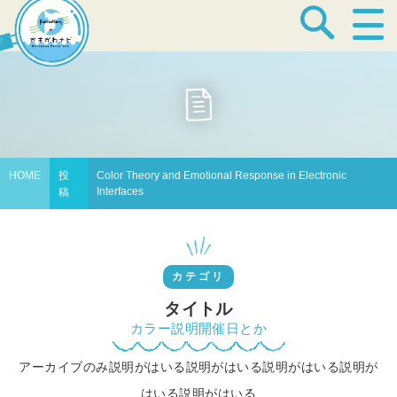
宿泊・温泉
飲食店
HOME
投
Color Theory and Emotional Response in Electronic
Interfaces
稿
見どころ
カテゴリ
体験プログラム
タイトル
カラー説明開催日とか
アーカイブのみ説明がはいる説明がはいる説明がはいる説明が
特産品
はいる説明がはいる