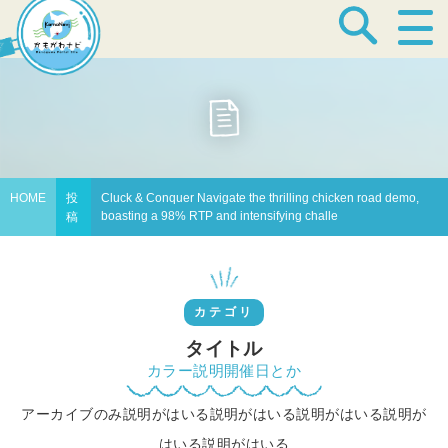
宿泊・温泉
飲食店
HOME
投
Cluck & Conquer Navigate the thrilling chicken road demo,
boasting a 98% RTP and intensifying challe
稿
見どころ
カテゴリ
体験プログラム
タイトル
カラー説明開催日とか
アーカイブのみ説明がはいる説明がはいる説明がはいる説明が
特産品
はいる説明がはいる