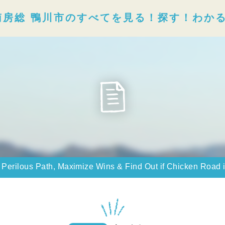
南房総 鴨川市のすべてを見る！探す！わか
Perilous Path, Maximize Wins & Find Out if Chicken Road is