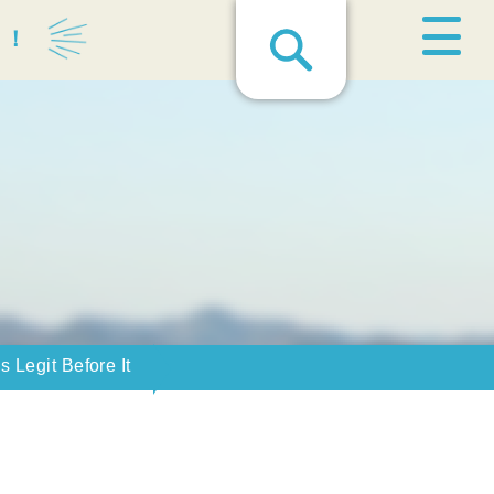
る！
 Legit Before It