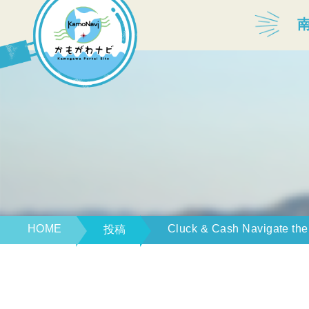
宿泊・温泉
飲食店
見どころ
体験プログラム
HOME
Cluck & Cash Navigate the 
投稿
特産品