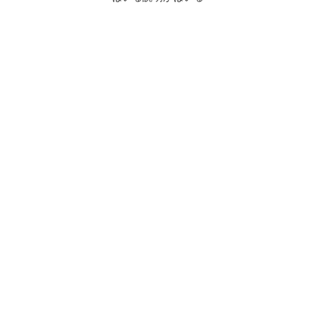
鴨川について
生活
観光ガイド
レンタサイクル