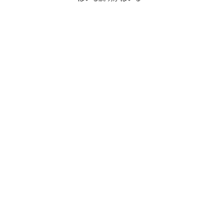
鴨川について
生活
観光ガイド
レンタサイクル