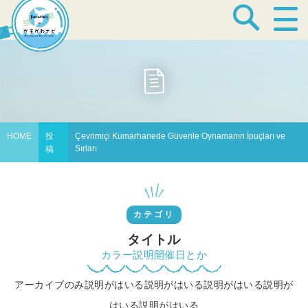
宿泊・温泉
飲食店
HOME
投
Çevrimiçi Kumarhanede Güvenle Oynamanın İpuçları ve
Sırları
稿
見どころ
カテゴリ
体験プログラム
タイトル
カラー説明開催日とか
アーカイブのみ説明がはいる説明がはいる説明がはいる説明が
特産品
はいる説明がはいる