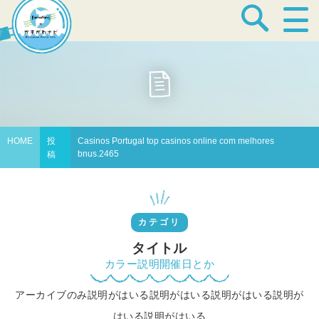
宿泊・温泉
飲食店
HOME
投
Casinos Portugal top casinos online com melhores
bnus.2465
稿
見どころ
カテゴリ
体験プログラム
タイトル
カラー説明開催日とか
アーカイブのみ説明がはいる説明がはいる説明がはいる説明が
特産品
はいる説明がはいる