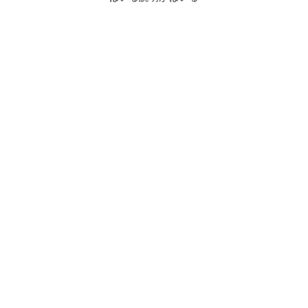
鴨川について
生活
観光ガイド
レンタサイクル