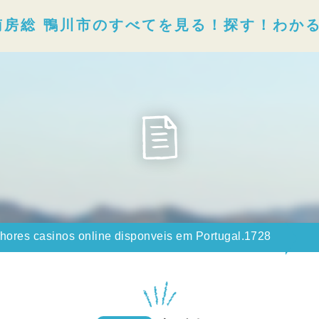
南房総 鴨川市のすべてを見る！探す！わか
hores casinos online disponveis em Portugal.1728