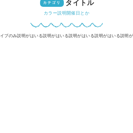
タイトル
カテゴリ
カラー説明開催日とか
イブのみ説明がはいる説明がはいる説明がはいる説明がはいる説明