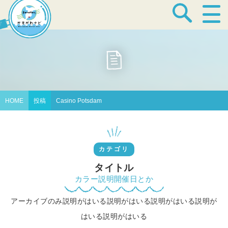
宿泊・温泉
飲食店
HOME
投稿
Casino Potsdam
見どころ
カテゴリ
体験プログラム
タイトル
カラー説明開催日とか
アーカイブのみ説明がはいる説明がはいる説明がはいる説明が
特産品
はいる説明がはいる