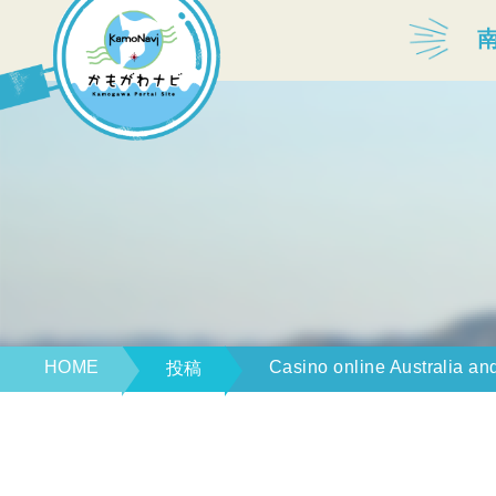
宿泊・温泉
飲食店
見どころ
体験プログラム
HOME
Casino online Australia and
投稿
特産品