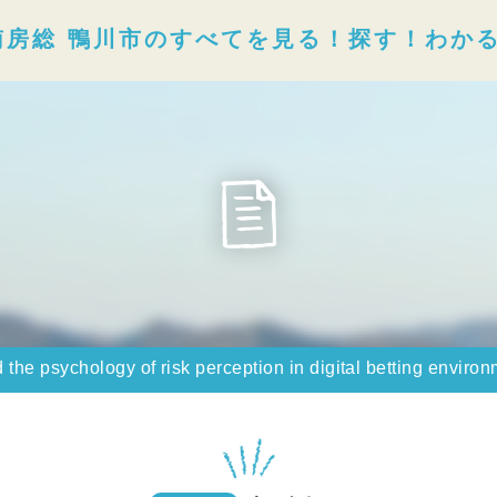
南房総 鴨川市のすべてを見る！探す！わか
 the psychology of risk perception in digital betting enviro