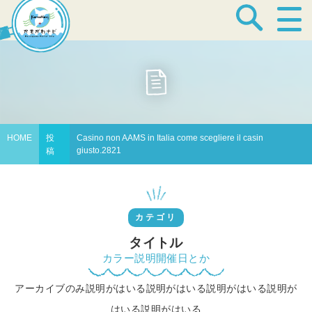
宿泊・温泉
飲食店
HOME
投
Casino non AAMS in Italia come scegliere il casin
giusto.2821
稿
見どころ
カテゴリ
体験プログラム
タイトル
カラー説明開催日とか
アーカイブのみ説明がはいる説明がはいる説明がはいる説明が
特産品
はいる説明がはいる