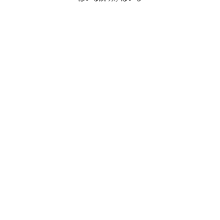
鴨川について
生活
観光ガイド
レンタサイクル