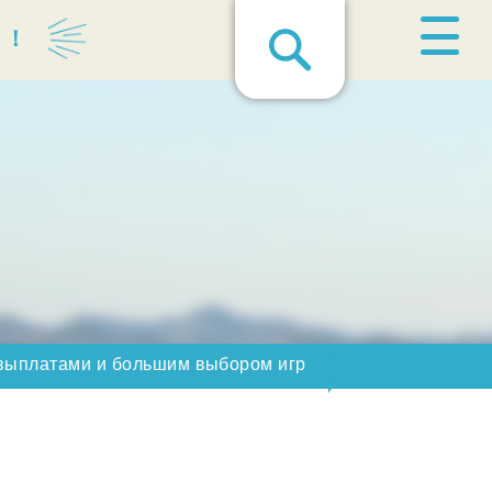
る！
 выплатами и большим выбором игр