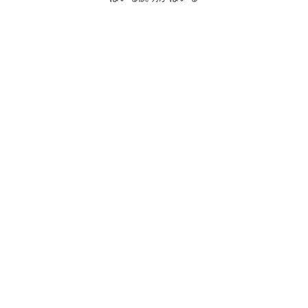
鴨川について
生活
観光ガイド
レンタサイクル