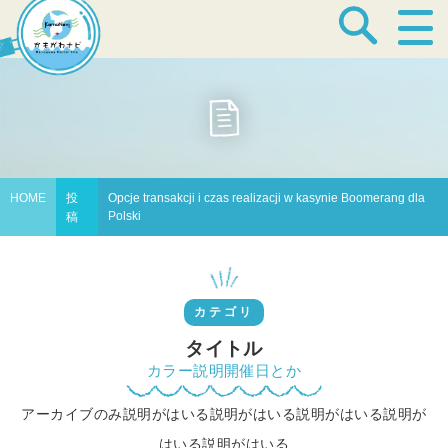
宿泊・温泉
飲食店
HOME
投
Opcje transakcji i czas realizacji w kasynie Boomerang dla
Polski
稿
見どころ
カテゴリ
体験プログラム
タイトル
カラー説明開催日とか
アーカイブのみ説明がはいる説明がはいる説明がはいる説明が
特産品
はいる説明がはいる