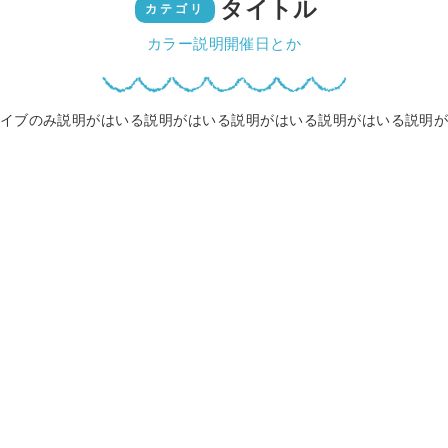
タイトル
カテゴリ
カラー説明開催日とか
イブのみ説明がはいる説明がはいる説明がはいる説明がはいる説明