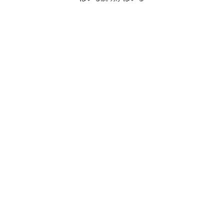
鴨川について
生活
観光ガイド
レンタサイクル