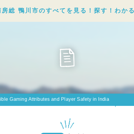
南房総 鴨川市のすべてを見る！探す！わか
le Gaming Attributes and Player Safety in India