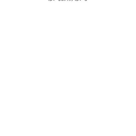
鴨川について
生活
観光ガイド
レンタサイクル