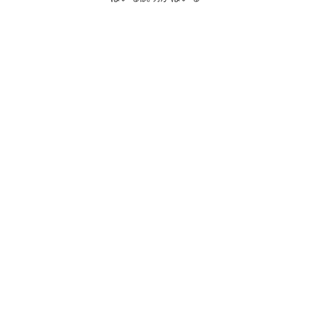
鴨川について
生活
観光ガイド
レンタサイクル