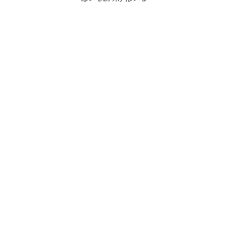
鴨川について
生活
観光ガイド
レンタサイクル