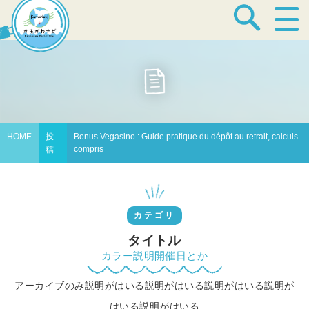
宿泊・温泉
飲食店
HOME
投
Bonus Vegasino : Guide pratique du dépôt au retrait, calculs
compris
稿
見どころ
カテゴリ
体験プログラム
タイトル
カラー説明開催日とか
アーカイブのみ説明がはいる説明がはいる説明がはいる説明が
特産品
はいる説明がはいる