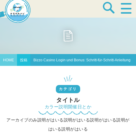
宿泊・温泉
飲食店
HOME
投稿
Bizzo Casino Login und Bonus: Schritt-für-Schritt-Anleitung
見どころ
カテゴリ
体験プログラム
タイトル
カラー説明開催日とか
アーカイブのみ説明がはいる説明がはいる説明がはいる説明が
特産品
はいる説明がはいる