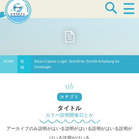
宿泊・温泉
飲食店
HOME
投
Bizzo Casino Login: Schritt-für-Schritt-Anleitung für
Einsteiger
稿
見どころ
カテゴリ
体験プログラム
タイトル
カラー説明開催日とか
アーカイブのみ説明がはいる説明がはいる説明がはいる説明が
特産品
はいる説明がはいる