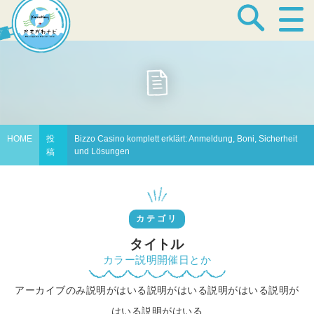
宿泊・温泉
飲食店
HOME
投
Bizzo Casino komplett erklärt: Anmeldung, Boni, Sicherheit
und Lösungen
稿
見どころ
カテゴリ
体験プログラム
タイトル
カラー説明開催日とか
アーカイブのみ説明がはいる説明がはいる説明がはいる説明が
特産品
はいる説明がはいる