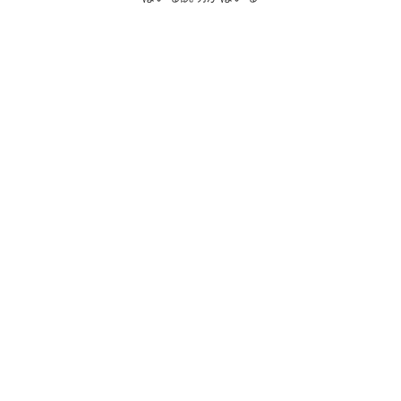
鴨川について
生活
観光ガイド
レンタサイクル