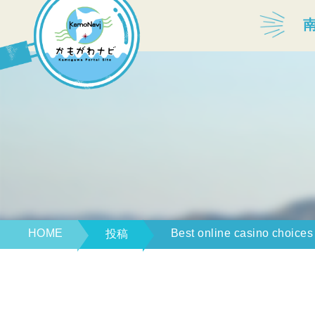
宿泊・温泉
飲食店
見どころ
体験プログラム
HOME
Best online casino choices
投稿
特産品