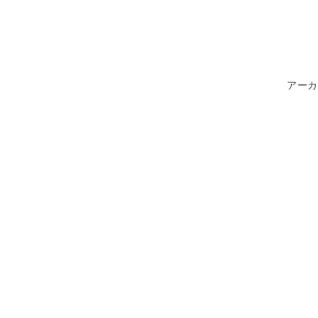
鴨川について
アーカ
生活
観光ガイド
レンタサイクル