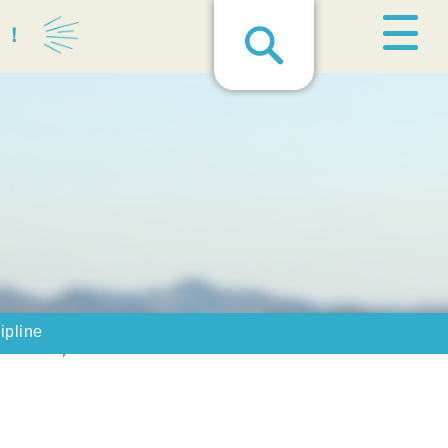
る！
ipline