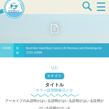
宿泊・温泉
飲食店
HOME
投
Best Non GamStop Casino UK Reviews and Rankings for
2025.10088
稿
見どころ
カテゴリ
体験プログラム
タイトル
カラー説明開催日とか
アーカイブのみ説明がはいる説明がはいる説明がはいる説明が
特産品
はいる説明がはいる