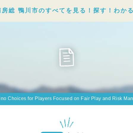
南房総 鴨川市のすべてを見る！探す！わか
sino Choices for Players Focused on Fair Play and Risk M