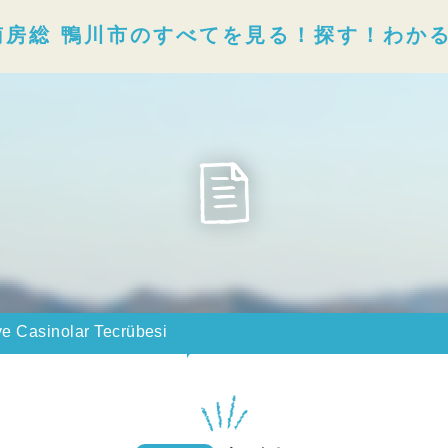
南房総 鴨川市のすべてを見る！探す！わか
ve Casinolar Tecrübesi