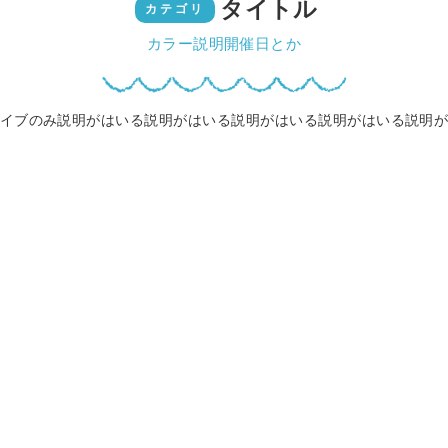
タイトル
カテゴリ
カラー説明開催日とか
イブのみ説明がはいる説明がはいる説明がはいる説明がはいる説明