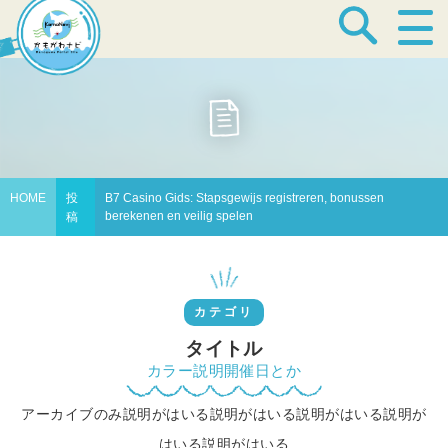
宿泊・温泉
飲食店
HOME
投
B7 Casino Gids: Stapsgewijs registreren, bonussen
berekenen en veilig spelen
稿
見どころ
カテゴリ
体験プログラム
タイトル
カラー説明開催日とか
アーカイブのみ説明がはいる説明がはいる説明がはいる説明が
特産品
はいる説明がはいる