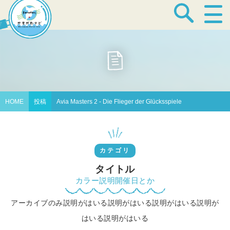
宿泊・温泉
飲食店
HOME
投稿
Avia Masters 2 - Die Flieger der Glücksspiele
見どころ
カテゴリ
体験プログラム
タイトル
カラー説明開催日とか
アーカイブのみ説明がはいる説明がはいる説明がはいる説明が
特産品
はいる説明がはいる