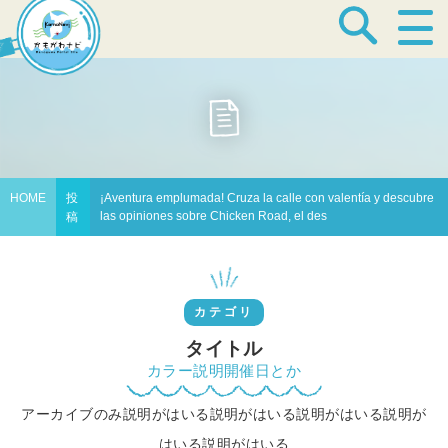
宿泊・温泉
飲食店
HOME
投
¡Aventura emplumada! Cruza la calle con valentía y descubre
las opiniones sobre Chicken Road, el des
稿
見どころ
カテゴリ
体験プログラム
タイトル
カラー説明開催日とか
アーカイブのみ説明がはいる説明がはいる説明がはいる説明が
特産品
はいる説明がはいる