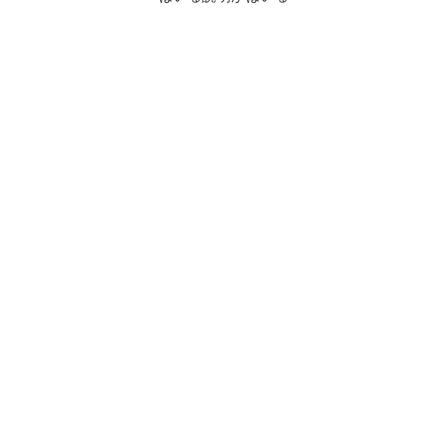
鴨川について
生活
観光ガイド
レンタサイクル