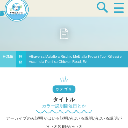
宿泊・温泉
飲食店
HOME
投
Attraversa lAsfalto a Rischio Metti alla Prova i Tuoi Riflessi e
Accumula Punti su Chicken Road, Evi
稿
見どころ
カテゴリ
体験プログラム
タイトル
カラー説明開催日とか
アーカイブのみ説明がはいる説明がはいる説明がはいる説明が
特産品
はいる説明がはいる