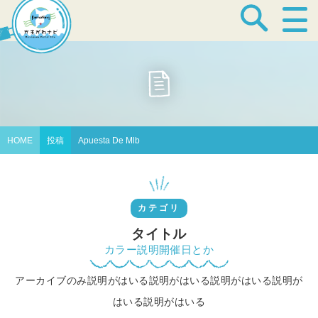
宿泊・温泉
飲食店
HOME
投稿
Apuesta De Mlb
見どころ
カテゴリ
体験プログラム
タイトル
カラー説明開催日とか
アーカイブのみ説明がはいる説明がはいる説明がはいる説明が
特産品
はいる説明がはいる