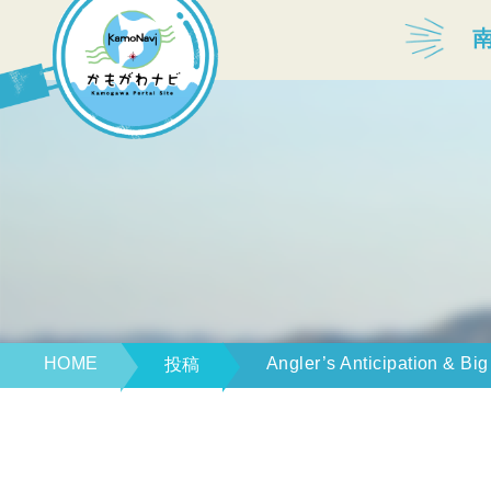
宿泊・温泉
飲食店
見どころ
体験プログラム
HOME
Angler’s Anticipation & Big
投稿
特産品