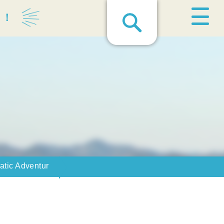
る！
uatic Adventur