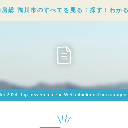
南房総 鴨川市のすべてを見る！探す！わか
eter 2024: Top-bewertete neue Wettanbieter mit hervorrag