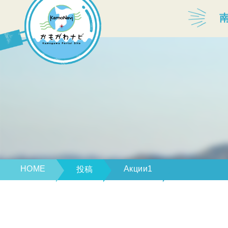
宿泊・温泉
飲食店
見どころ
体験プログラム
HOME
Акции1
投稿
特産品