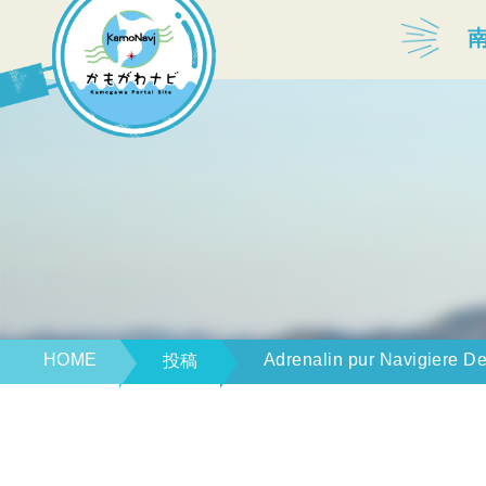
宿泊・温泉
飲食店
見どころ
体験プログラム
HOME
Adrenalin pur Navigiere De
投稿
特産品